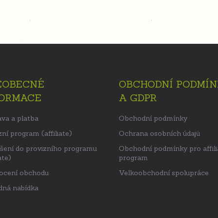
EOBECNÉ
OBCHODNÍ PODMÍN
FORMACE
A GDPR
va a platba
Obchodní podmínky
ní program (affiliate)
Ochrana osobních údajů
ášení do provizního programu
Obchodní podmínky pro affili
ate)
program
ocení obchodu
Velkoobchodní spolupráce
ná nabídka