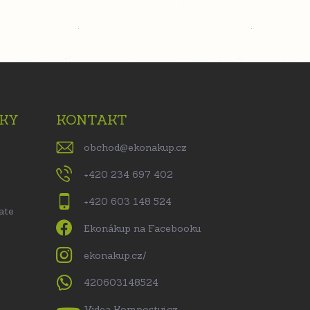
KY
KONTAKT
obchod
@
ekonakup.cz
+420 234 697 402
+420 603 148 524
ate
Ekonákup na Facebooku
ekonakup.cz/
420603148524
Videa Kompostuj.cz –