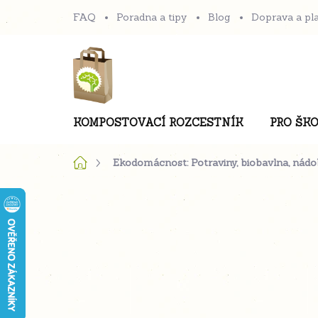
Přejít
FAQ
Poradna a tipy
Blog
Doprava a pl
na
obsah
KOMPOSTOVACÍ ROZCESTNÍK
PRO ŠKO
Domů
Ekodomácnost: Potraviny, biobavlna, nádob