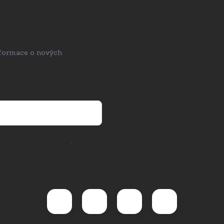
nformace o nových
rany osobních údajů
.