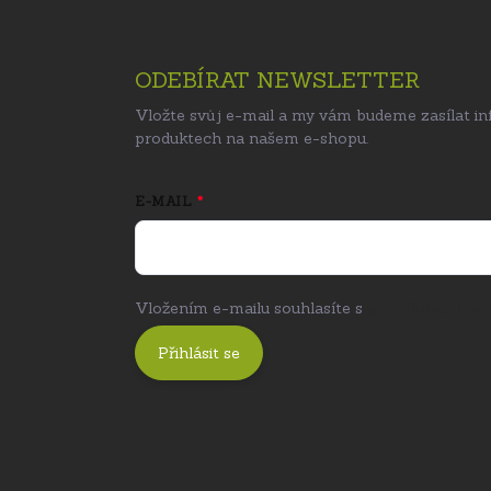
ODEBÍRAT NEWSLETTER
Vložte svůj e-mail a my vám budeme zasílat i
produktech na našem e-shopu.
E-MAIL
Vložením e-mailu souhlasíte s
podmínkami och
Přihlásit se