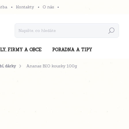
atba
Kontakty
O nás
Hledat
LY, FIRMY A OBCE
PORADNA A TIPY
í, dárky
Ananas BIO kousky 100g