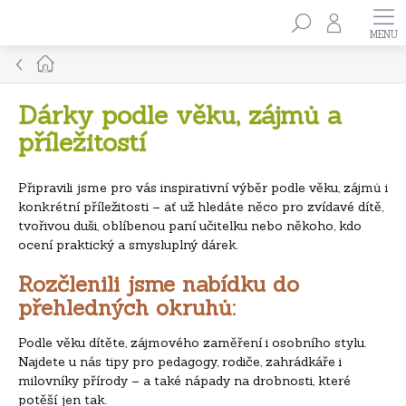
Přejít
Hledat
na
obsah
Domů
Dárky podle věku, zájmů a
příležitostí
Připravili jsme pro vás inspirativní výběr podle věku, zájmů i
konkrétní příležitosti – ať už hledáte něco pro zvídavé dítě,
tvořivou duši, oblíbenou paní učitelku nebo někoho, kdo
ocení praktický a smysluplný dárek.
Rozčlenili jsme nabídku do
přehledných okruhů:
Podle věku dítěte, zájmového zaměření i osobního stylu.
Najdete u nás tipy pro pedagogy, rodiče, zahrádkáře i
milovníky přírody – a také nápady na drobnosti, které
potěší jen tak.