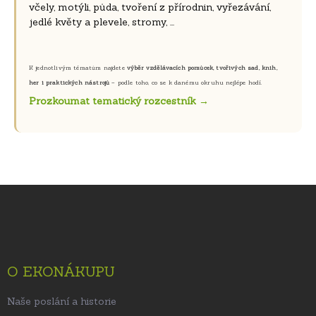
včely, motýli, půda, tvoření z přírodnin, vyřezávání,
jedlé květy a plevele, stromy, ...
K jednotlivým tématům najdete
výběr vzdělávacích pomůcek, tvořivých sad, knih,
her i praktických nástrojů
– podle toho, co se k danému okruhu nejlépe hodí.
Prozkoumat tematický rozcestník →
Z
á
p
a
t
O EKONÁKUPU
í
Naše poslání a historie