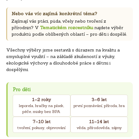
Nebo vás víc zajímá konkrétní téma?
Zajímají vás ptáci, půda, včely nebo tvoření z
přírodnin? V
Tematickém rozcestníku
najdete výběr
produktů podle oblíbených oblastí – pro děti i dospělé.
Všechny výběry jsme sestavili s důrazem na kvalitu a
smysluplné využití – na základě zkušeností z výuky,
ekologické výchovy a dlouhodobé práce s dětmi i
dospělými.
Pro děti
1–2 roky
3–6 let
leporela, hračky na písek,
první poznávání, příroda, hra
péče, misky bez BPA
7–10 let
11–14 let
tvoření, pokusy, objevování
věda, přírodověda, zájmy