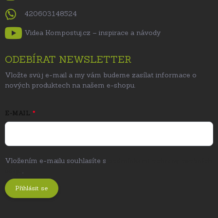
420603148524
Videa Kompostuj.cz – inspirace a návody
ODEBÍRAT NEWSLETTER
Vložte svůj e-mail a my vám budeme zasílat informace o
nových produktech na našem e-shopu.
E-MAIL
Vložením e-mailu souhlasíte s
podmínkami ochrany osobních
údajů
.
Přihlásit se