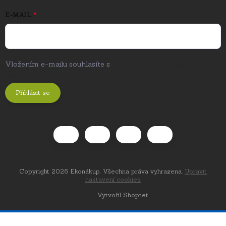
E-MAIL
Vložením e-mailu souhlasíte s
podmínkami ochrany osobních
údajů
.
Přihlásit se
Copyright 2026
Ekonákup
. Všechna práva vyhrazena.
Upravit
nastavení cookies
Vytvořil Shoptet